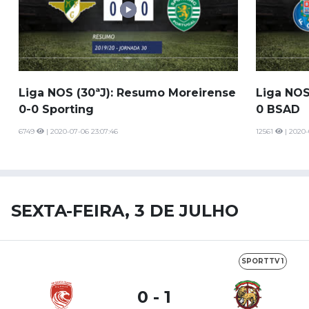
Liga NOS (30ªJ): Resumo Moreirense
Liga NOS
0-0 Sporting
0 BSAD
6749
| 2020-07-06 23:07:46
12561
| 2020-
SEXTA-FEIRA, 3 DE JULHO
SPORTTV 1
0 - 1