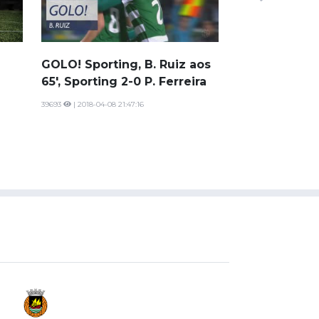
aos 20', Sport
Ferreira
19057
| 2018-04-08 2
GOLO! Sporting, B. Ruiz aos
65', Sporting 2-0 P. Ferreira
39693
| 2018-04-08 21:47:16