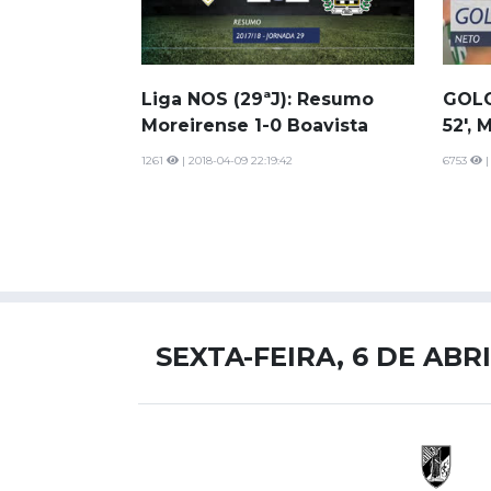
Liga NOS (29ªJ): Resumo
GOLO
Moreirense 1-0 Boavista
52', 
1261
| 2018-04-09 22:19:42
6753
|
SEXTA-FEIRA, 6 DE ABR