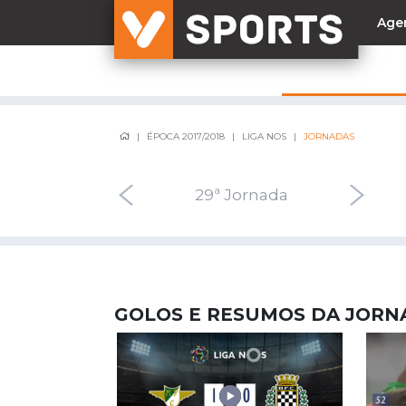
Age
NACIONAL
ÉPOCA 2017/2018
LIGA NOS
JORNADAS
Liga Betclic
Resultados
Liga Meu Super
28ª Jornada
29ª Jornada
30ª Jo
Allianz Cup
Taça Generali Tranquilidade
Supertaça
Playoff
GOLOS E RESUMOS DA JORN
Sporting
Benfica
FC Porto