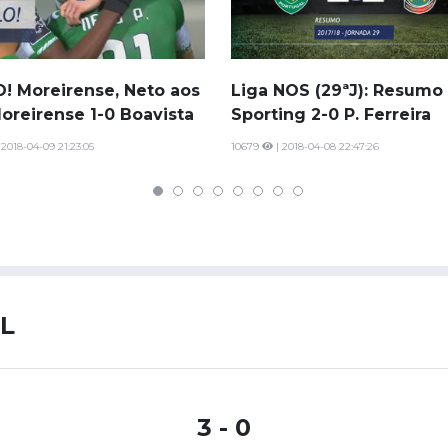
Saudi Pro League
MLS
Brasileirão
! Moreirense, Neto aos
Liga NOS (29ªJ): Resumo
Mundial 2026
Moreirense 1-0 Boavista
Sporting 2-0 P. Ferreira
 2018-04-09 21:23:05
10679
| 2018-04-08 22:47:26
IL
3 - 0