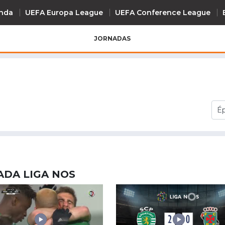
nda
UEFA Europa League
UEFA Conference League
JORNADAS
INTERNACIONAL
UEFA Champions League
+ R
UEFA Europa League
rnada
31ª Jornada
32ª Jornada
UEFA Conference League
Premier League
La Liga
Bundesliga
ADA LIGA NOS
Serie A
Ligue 1
Süper Lig