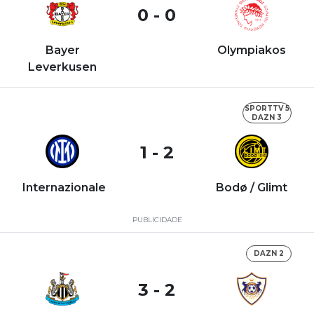
0 - 0
Bayer
Olympiakos
Leverkusen
SPORTTV 5
DAZN 3
1 - 2
Internazionale
Bodø / Glimt
PUBLICIDADE
DAZN 2
3 - 2