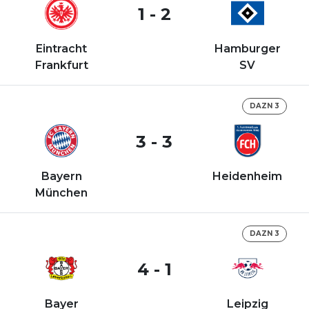
1 - 2
Eintracht
Hamburger
Frankfurt
SV
DAZN 3
3 - 3
Bayern
Heidenheim
München
DAZN 3
4 - 1
Bayer
Leipzig