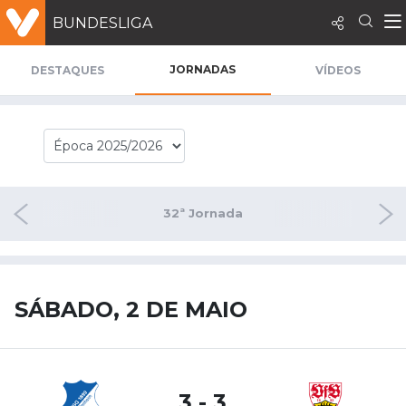
BUNDESLIGA
JORNADAS
DESTAQUES
VÍDEOS
nada
32ª Jornada
33ª 
SÁBADO, 2 DE MAIO
3 - 3