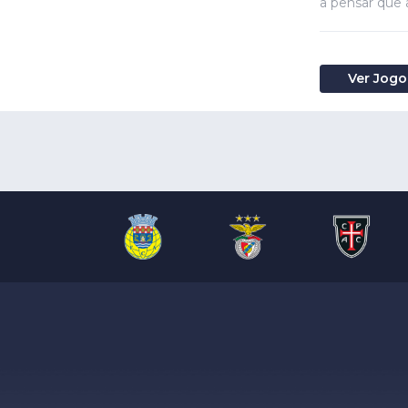
a pensar que a
Ver Jogo