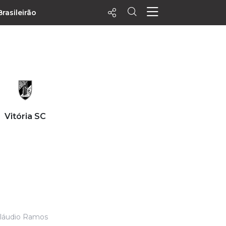
Brasileirão
ecentes
+ Visualizados
Filtrar
PALPITES
Vitória SC
Agenda
Vídeos
Notícias
Playlists
MatchStories
Cláudio Ramos