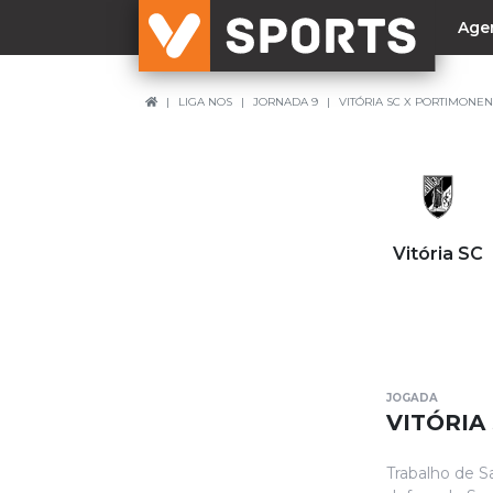
Age
LIGA NOS
JORNADA 9
VITÓRIA SC X PORTIMONE
NACIONAL
Liga Betclic
Resultados
Liga Meu Super
Vitória SC
Allianz Cup
Taça Generali Tranquilidade
Supertaça
Playoff
JOGADA
Sporting
VITÓRIA
Benfica
Trabalho de Sa
FC Porto