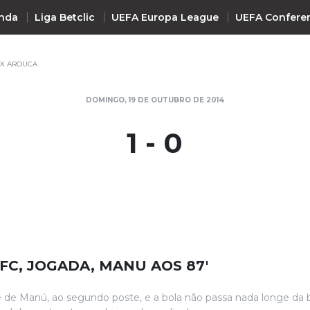
nda
Liga Betclic
UEFA Europa League
UEFA Confere
C X AROUCA
INTERNACIONAL
DOMINGO, 19 DE OUTUBRO DE 2014
UEFA Champions League
+ R
1 - 0
UEFA Europa League
UEFA Conference League
Premier League
La Liga
Bundesliga
Serie A
 FC, JOGADA, MANU AOS 87'
Ligue 1
Süper Lig
 de Manú, ao segundo poste, e a bola não passa nada longe da b