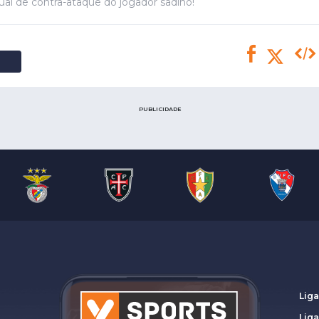
Saudi Pro League
dual de contra-ataque do jogador sadino!
MLS
Brasileirão
Mundial 2026
PUBLICIDADE
Liga
Lig