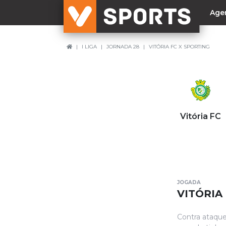
Age
I LIGA
JORNADA 28
VITÓRIA FC X SPORTING
NACIONAL
Liga Betclic
Resultados
Liga Meu Super
Vitória FC
Allianz Cup
Taça Generali Tranquilidade
Supertaça
Playoff
JOGADA
Sporting
VITÓRIA 
Benfica
Contra ataque
FC Porto