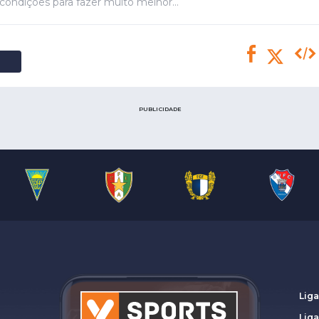
Saudi Pro League
condições para fazer muito melhor...
MLS
Brasileirão
Mundial 2026
PUBLICIDADE
Liga
Lig