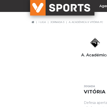
Age
I LIGA
JORNADA 3
A. ACADÉMICA X VITÓRIA FC
NACIONAL
Liga Betclic
Resultados
Liga Meu Super
A. Académic
Allianz Cup
Taça Generali Tranquilidade
Supertaça
Playoff
JOGADA
Sporting
VITÓRIA
Benfica
Defesa aperta
FC Porto