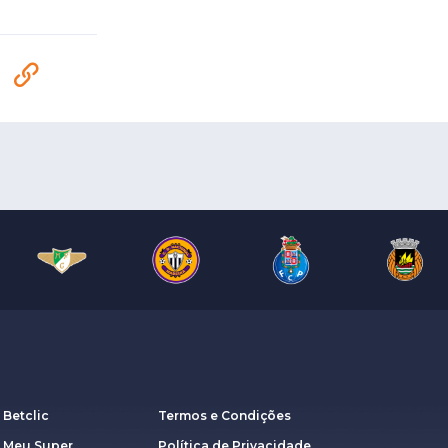
 Betclic
Termos e Condições
a Meu Super
Política de Privacidade