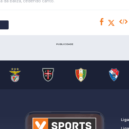
Saudi Pro League
ma da baliza, cedendo canto.
MLS
Brasileirão
Mundial 2026
PUBLICIDADE
Liga
Lig