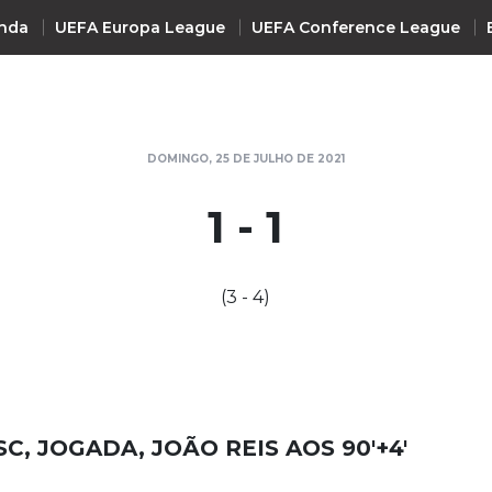
nda
UEFA Europa League
UEFA Conference League
INTERNACIONAL
DOMINGO, 25 DE JULHO DE 2021
UEFA Champions League
+ R
1 - 1
UEFA Europa League
UEFA Conference League
Premier League
(3 - 4)
La Liga
Bundesliga
Serie A
Ligue 1
C, JOGADA, JOÃO REIS AOS 90'+4'
Süper Lig