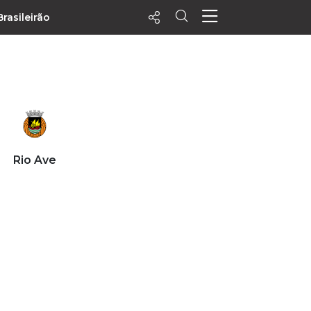
Brasileirão
ecentes
+ Visualizados
Filtrar
PALPITES
Rio Ave
Agenda
Vídeos
Notícias
Playlists
MatchStories