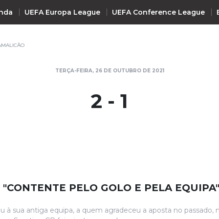
nda
UEFA Europa League
UEFA Conference League
AMALICÃO
INTERNACIONAL
TERÇA-FEIRA, 26 DE OUTUBRO DE 2021
UEFA Champions League
+ R
2 - 1
UEFA Europa League
UEFA Conference League
Premier League
La Liga
Bundesliga
Serie A
 "CONTENTE PELO GOLO E PELA EQUIPA
Ligue 1
Süper Lig
u à sua antiga equipa, a quem agradeceu a aposta no passado,