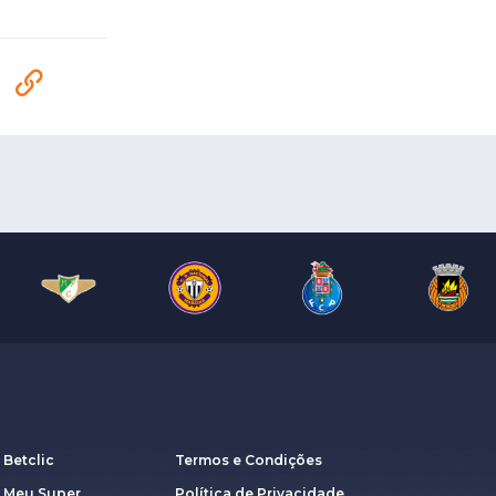
 Betclic
Termos e Condições
a Meu Super
Política de Privacidade