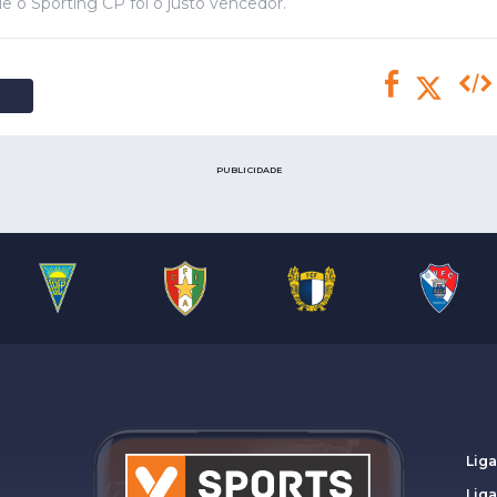
Saudi Pro League
e o Sporting CP foi o justo vencedor.
MLS
Brasileirão
Mundial 2026
PUBLICIDADE
Liga
Lig