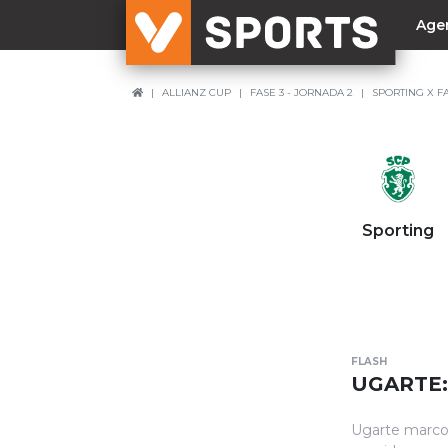
Age
ALLIANZ CUP
FASE 3 - JORNADA 2
SPORTING X F
NACIONAL
Liga Betclic
Resultados
Liga Meu Super
Sporting
Allianz Cup
Taça Generali Tranquilidade
Supertaça
Playoff
FLASH
Sporting
UGARTE:
Benfica
Ugarte marco
FC Porto