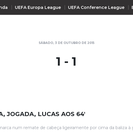
nda
UEFA Europa League
UEFA Conference League
INTERNACIONAL
SÁBADO, 3 DE OUTUBRO DE 2015
UEFA Champions League
+ R
1 - 1
UEFA Europa League
UEFA Conference League
Premier League
La Liga
Bundesliga
Serie A
, JOGADA, LUCAS AOS 64'
Ligue 1
Süper Lig
marca num remate de cabeça ligeiramente por cima da baliza à 