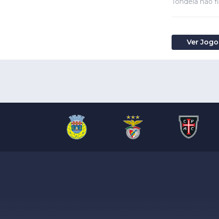
Tondela não f
Ver Jogo