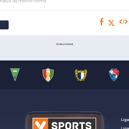
Saudi Pro League
inaliza da melhor forma.
MLS
Brasileirão
Mundial 2026
PUBLICIDADE
Liga
Lig