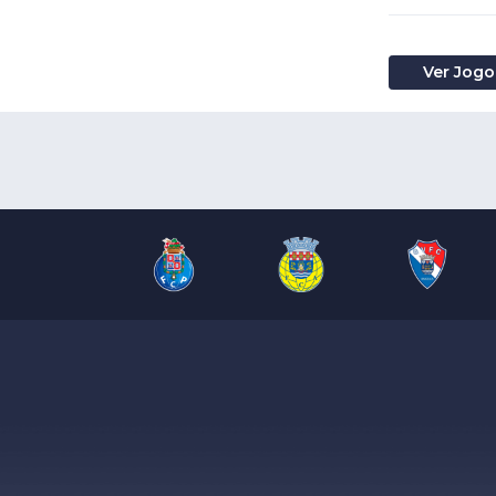
Ver Jogo