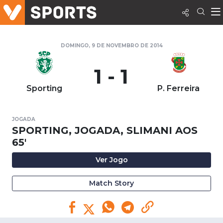
DOMINGO, 9 DE NOVEMBRO DE 2014
1 - 1
Sporting
P. Ferreira
JOGADA
SPORTING, JOGADA, SLIMANI AOS
65'
Ver Jogo
Match Story