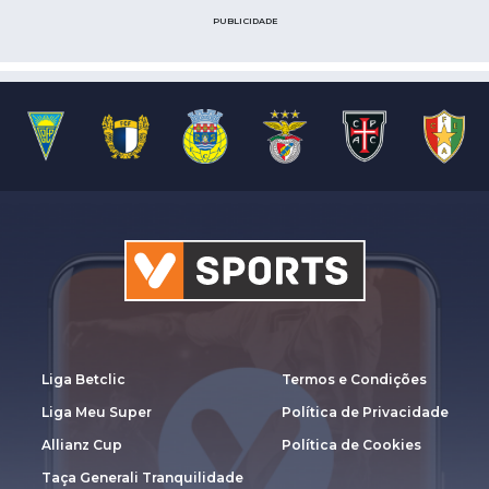
PUBLICIDADE
Liga Betclic
Termos e Condições
Liga Meu Super
Política de Privacidade
Allianz Cup
Política de Cookies
Taça Generali Tranquilidade