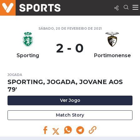
SÁBADO, 20 DE FEVEREIRO DE 2021
2 - 0
Sporting
Portimonense
JOGADA
SPORTING, JOGADA, JOVANE AOS
79'
Ver Jogo
Match Story