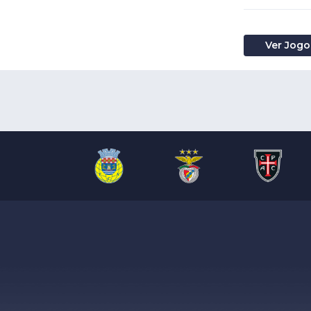
Ver Jogo