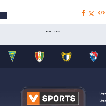
Saudi Pro League
MLS
Brasileirão
Mundial 2026
PUBLICIDADE
Liga
Lig