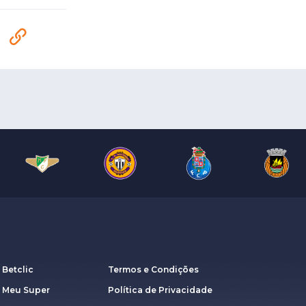
 Betclic
Termos e Condições
a Meu Super
Política de Privacidade