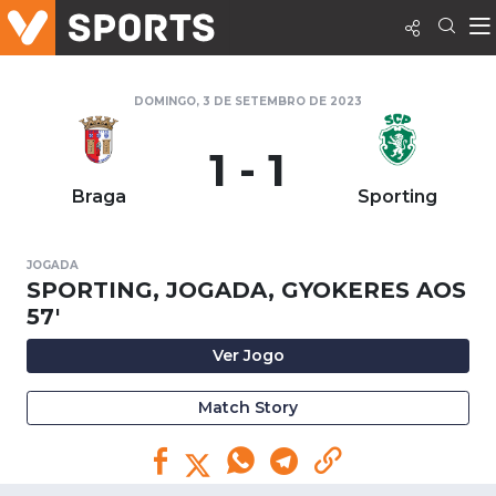
DOMINGO, 3 DE SETEMBRO DE 2023
1 - 1
Braga
Sporting
JOGADA
SPORTING, JOGADA, GYOKERES AOS
57'
Ver Jogo
Match Story