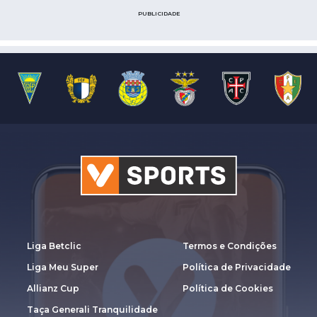
PUBLICIDADE
Liga Betclic
Termos e Condições
Liga Meu Super
Política de Privacidade
Allianz Cup
Política de Cookies
Taça Generali Tranquilidade