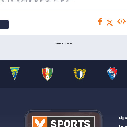
Saudi Pro League
ipe. Boa oportunidade para os "leões".
MLS
Brasileirão
Mundial 2026
PUBLICIDADE
Liga
Lig