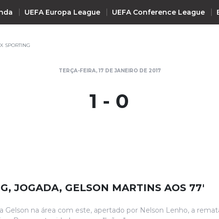
nda
UEFA Europa League
UEFA Conference League
X SPORTING
INTERNACIONAL
TERÇA-FEIRA, 17 DE JANEIRO DE 2017
UEFA Champions League
+ R
1 - 0
UEFA Europa League
UEFA Conference League
Premier League
La Liga
Bundesliga
Serie A
G, JOGADA, GELSON MARTINS AOS 77'
Ligue 1
Süper Lig
a Gelson na área com este, apertado por Nelson Lenho, a remat