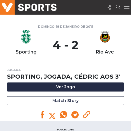
DOMINGO, 18 DE JANEIRO DE 2015
4 - 2
Sporting
Rio Ave
JOGADA
SPORTING, JOGADA, CÉDRIC AOS 3'
Ver Jogo
Match Story
PUBLICIDADE