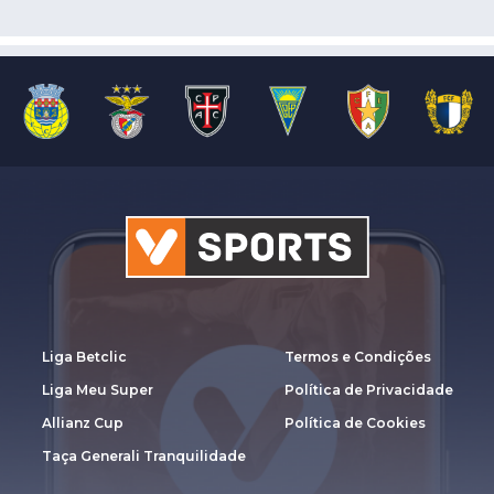
Liga Betclic
Termos e Condições
Liga Meu Super
Política de Privacidade
Allianz Cup
Política de Cookies
Taça Generali Tranquilidade