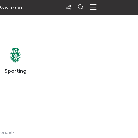
Brasileirão
ecentes
+ Visualizados
Filtrar
PALPITES
Sporting
Agenda
Vídeos
Notícias
Playlists
MatchStories
Tondela