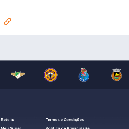
 Betclic
Termos e Condições
a Meu Super
Política de Privacidade