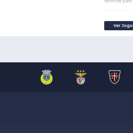
defende para 
Ver Jogo