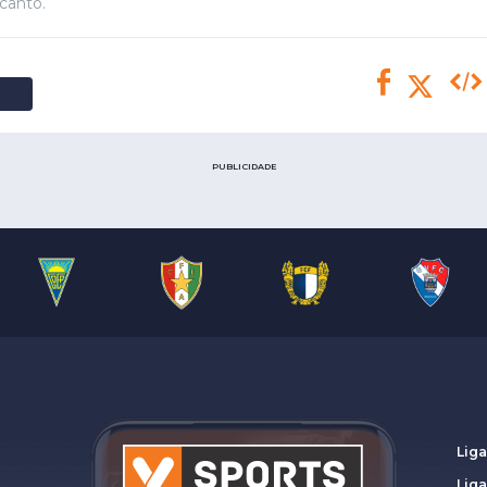
Saudi Pro League
canto.
MLS
Brasileirão
Mundial 2026
PUBLICIDADE
Liga
Lig