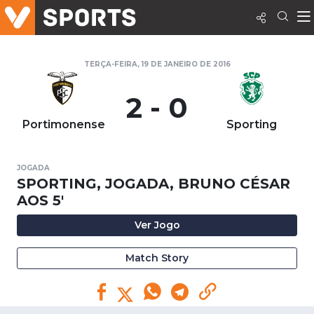
TERÇA-FEIRA, 19 DE JANEIRO DE 2016
2 - 0
Portimonense
Sporting
JOGADA
SPORTING, JOGADA, BRUNO CÉSAR
AOS 5'
Ver Jogo
Match Story