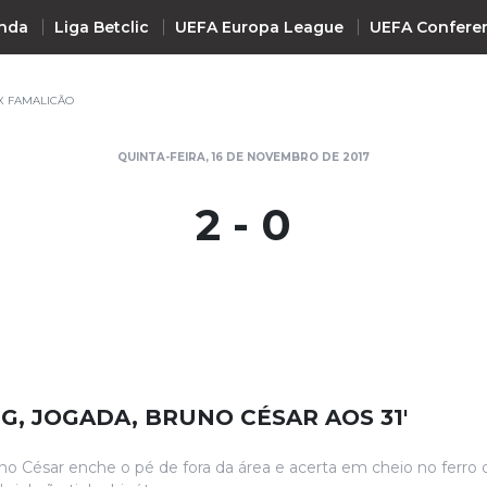
nda
Liga Betclic
UEFA Europa League
UEFA Confere
X FAMALICÃO
INTERNACIONAL
QUINTA-FEIRA, 16 DE NOVEMBRO DE 2017
UEFA Champions League
+ R
2 - 0
UEFA Europa League
UEFA Conference League
Premier League
La Liga
Bundesliga
Serie A
G, JOGADA, BRUNO CÉSAR AOS 31'
Ligue 1
Süper Lig
no César enche o pé de fora da área e acerta em cheio no ferro d