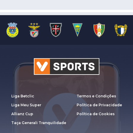
Liga Betclic
Termos e Condições
Liga Meu Super
Política de Privacidade
Allianz Cup
Política de Cookies
Taça Generali Tranquilidade