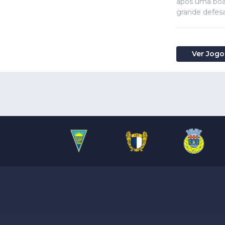
após uma boa 
grande defesa
Ver Jogo