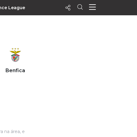
nce League
ecentes
+ Visualizados
Filtrar
PALPITES
Benfica
Agenda
Vídeos
Notícias
Playlists
MatchStories
a na área, e