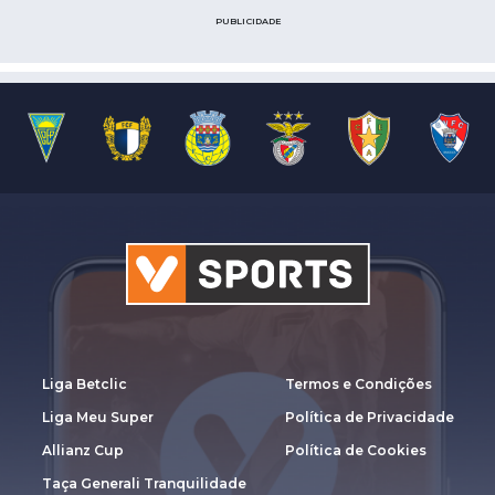
PUBLICIDADE
Liga Betclic
Termos e Condições
Liga Meu Super
Política de Privacidade
Allianz Cup
Política de Cookies
Taça Generali Tranquilidade