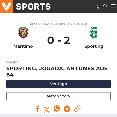
SEXTA-FEIRA, 5 DE FEVEREIRO DE 2021
0 - 2
Marítimo
Sporting
JOGADA
SPORTING, JOGADA, ANTUNES AOS
84'
Ver Jogo
Match Story