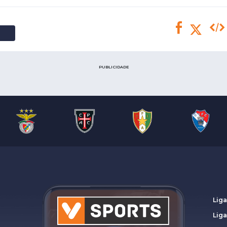
Saudi Pro League
MLS
Brasileirão
Mundial 2026
PUBLICIDADE
Liga
Lig