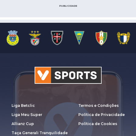
PUBLICIDADE
Liga Betclic
Termos e Condições
Liga Meu Super
Política de Privacidade
Allianz Cup
Política de Cookies
Taça Generali Tranquilidade