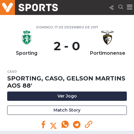
DOMINGO, 17 DE DEZEMBRO DE 2017
2 - 0
Sporting
Portimonense
CASO
SPORTING, CASO, GELSON MARTINS
AOS 88'
Ver Jogo
Match Story