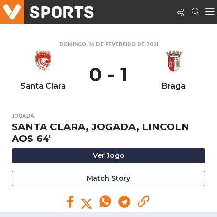
DOMINGO, 14 DE FEVEREIRO DE 2021
0 - 1
Santa Clara
Braga
JOGADA
SANTA CLARA, JOGADA, LINCOLN
AOS 64'
Ver Jogo
Match Story