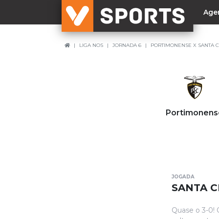
Age
LIGA NOS
JORNADA 6
PORTIMONENSE X SANTA 
NACIONAL
Liga Betclic
Resultados
Liga Meu Super
Portimonens
Allianz Cup
Taça Generali Tranquilidade
Supertaça
Playoff
JOGADA
Sporting
SANTA C
Benfica
Quase o 3-0! 
FC Porto