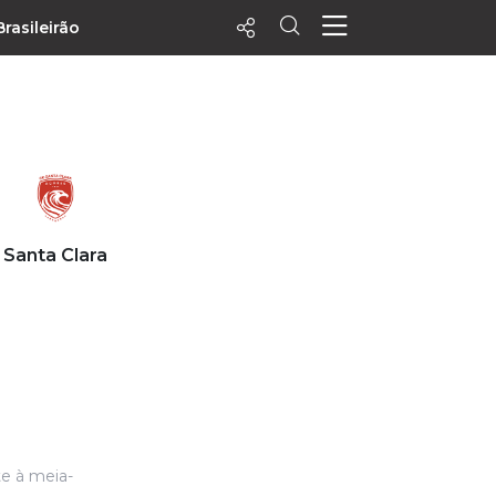
Brasileirão
ecentes
+ Visualizados
Filtrar
PALPITES
Santa Clara
Agenda
Vídeos
Notícias
Playlists
MatchStories
te à meia-