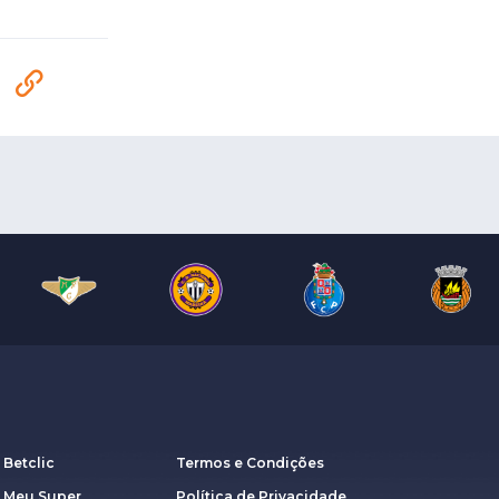
 Betclic
Termos e Condições
a Meu Super
Política de Privacidade