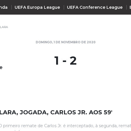
nda
UEFA Europa League
UEFA Conference League
CLARA
INTERNACIONAL
DOMINGO, 1 DE NOVEMBRO DE 2020
UEFA Champions League
+ R
1 - 2
UEFA Europa League
e
UEFA Conference League
Premier League
La Liga
Bundesliga
Serie A
LARA, JOGADA, CARLOS JR. AOS 59'
Ligue 1
Süper Lig
O primeiro remate de Carlos Jr. é interceptado, à segunda, rema