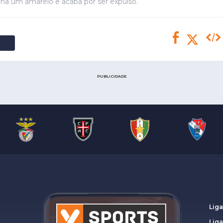
Saudi Pro League
inha um amarelo e acaba por ser expulso.
MLS
Brasileirão
Mundial 2026
PUBLICIDADE
Liga
Lig