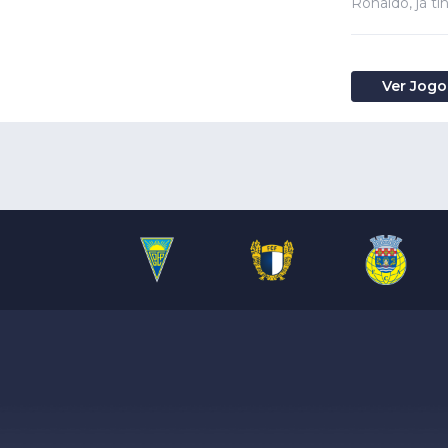
Ronaldo, já t
Ver Jogo