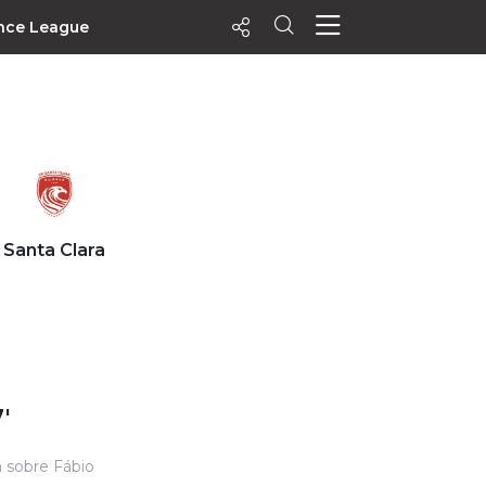
nce League
ecentes
+ Visualizados
Filtrar
PALPITES
Santa Clara
Agenda
Vídeos
Notícias
Playlists
MatchStories
'
a sobre Fábio