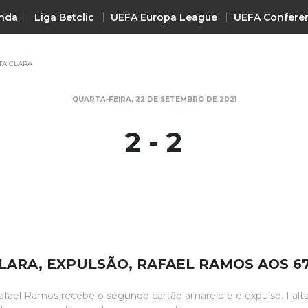
nda
Liga Betclic
UEFA Europa League
UEFA Confere
TA CLARA
INTERNACIONAL
QUARTA-FEIRA, 22 DE SETEMBRO DE 2021
UEFA Champions League
+ R
2 - 2
UEFA Europa League
UEFA Conference League
Premier League
La Liga
Bundesliga
Serie A
LARA, EXPULSÃO, RAFAEL RAMOS AOS 67
Ligue 1
Süper Lig
Rafael Ramos recebe o segundo cartão amarelo e é expulso. Falt