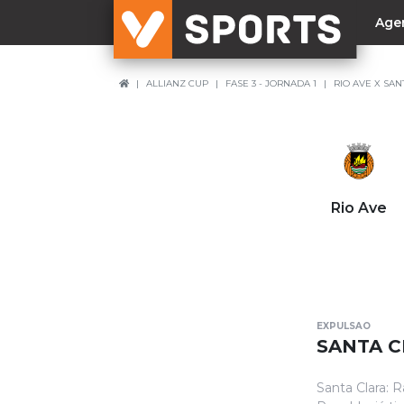
Age
ALLIANZ CUP
FASE 3 - JORNADA 1
RIO AVE X SAN
NACIONAL
Liga Betclic
Resultados
Liga Meu Super
Rio Ave
Allianz Cup
Taça Generali Tranquilidade
Supertaça
Playoff
EXPULSAO
Sporting
SANTA C
Benfica
Santa Clara: 
FC Porto