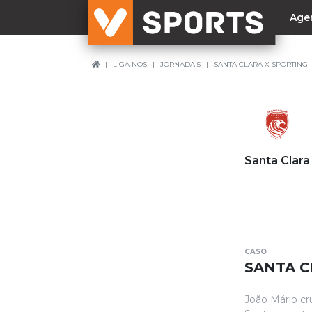
Age
LIGA NOS
JORNADA 5
SANTA CLARA X SPORTING
NACIONAL
Liga Betclic
Resultados
Liga Meu Super
Santa Clara
Allianz Cup
Taça Generali Tranquilidade
Supertaça
Playoff
CASO
Sporting
SANTA C
Benfica
João Mário cr
FC Porto