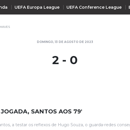
nda
UEFA Europa League
UEFA Conference League
CHAVES
INTERNACIONAL
DOMINGO, 13 DE AGOSTO DE 2023
UEFA Champions League
+ R
2 - 0
UEFA Europa League
UEFA Conference League
Premier League
La Liga
Bundesliga
Serie A
, JOGADA, SANTOS AOS 79'
Ligue 1
Süper Lig
antos, a testar os reflexos de Hugo Souza, o guarda-redes conse