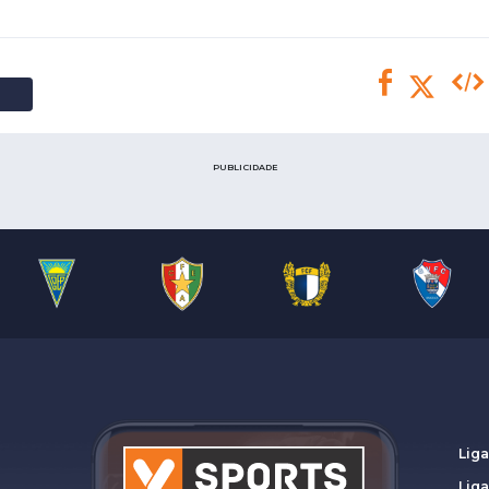
Saudi Pro League
MLS
Brasileirão
Mundial 2026
PUBLICIDADE
Liga
Lig