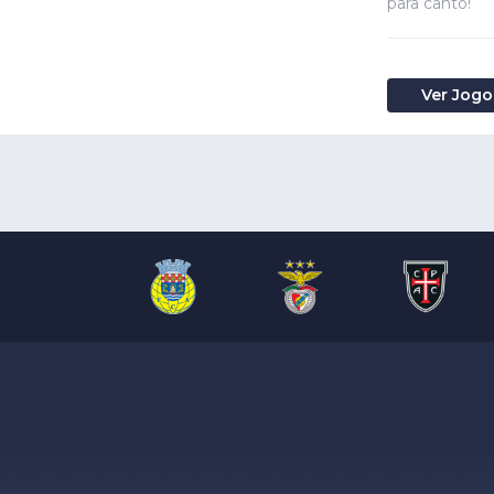
para canto!
Ver Jogo