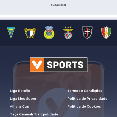
PUBLICIDADE
Liga Betclic
Termos e Condições
Liga Meu Super
Política de Privacidade
Allianz Cup
Política de Cookies
Taça Generali Tranquilidade