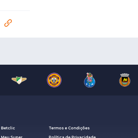
 Betclic
Termos e Condições
a Meu Super
Política de Privacidade