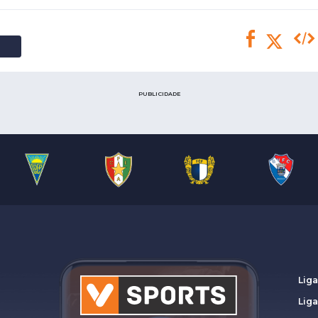
Saudi Pro League
MLS
Brasileirão
Mundial 2026
PUBLICIDADE
Liga
Lig