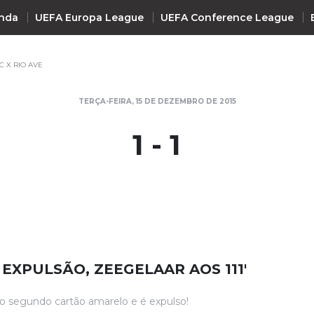
nda
UEFA Europa League
UEFA Conference League
C X RIO AVE
INTERNACIONAL
TERÇA-FEIRA, 15 DE DEZEMBRO DE 2015
UEFA Champions League
+ R
1 - 1
UEFA Europa League
UEFA Conference League
Premier League
La Liga
Bundesliga
Serie A
, EXPULSÃO, ZEEGELAAR AOS 111'
Ligue 1
Süper Lig
o segundo cartão amarelo e é expulso!