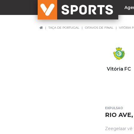
Age
TAÇA DE PORTUGAL
OITAVOS DE FINAL
VITÓRIA F
NACIONAL
Liga Betclic
Resultados
Liga Meu Super
Vitória FC
Allianz Cup
Taça Generali Tranquilidade
Supertaça
Playoff
EXPULSAO
Sporting
RIO AVE
Benfica
Zeegelaar vê 
FC Porto