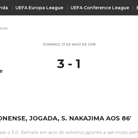
nda
UEFA Europa League
UEFA Conference League
REIRA
INTERNACIONAL
DOMINGO, 13 DE MAIO DE 2018
UEFA Champions League
+ R
3 - 1
UEFA Europa League
e
UEFA Conference League
Premier League
La Liga
Bundesliga
Serie A
NENSE, JOGADA, S. NAKAJIMA AOS 86'
Ligue 1
Süper Lig
se o 3-0. Remate em arco do extremo japonês a sair muito per