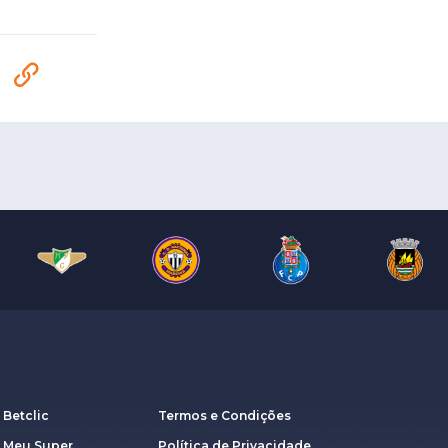
 Betclic
Termos e Condições
a Meu Super
Política de Privacidade