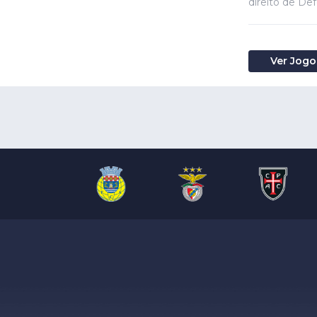
direito de Def
Ver Jogo