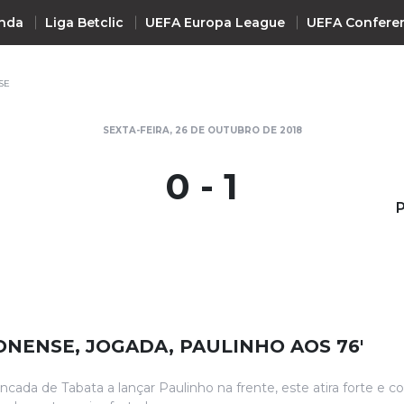
nda
Liga Betclic
UEFA Europa League
UEFA Confere
SE
INTERNACIONAL
SEXTA-FEIRA, 26 DE OUTUBRO DE 2018
UEFA Champions League
+ R
0 - 1
UEFA Europa League
UEFA Conference League
Premier League
La Liga
Bundesliga
Serie A
NENSE, JOGADA, PAULINHO AOS 76'
Ligue 1
Süper Lig
ncada de Tabata a lançar Paulinho na frente, este atira forte e 