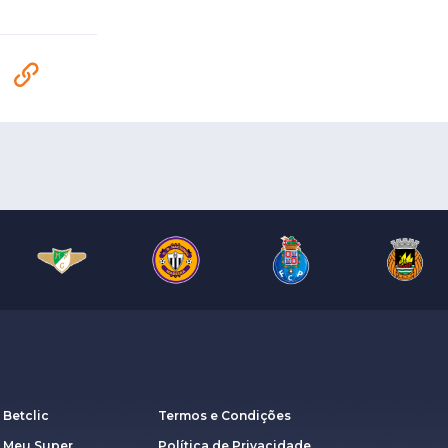
 Betclic
Termos e Condições
a Meu Super
Política de Privacidade