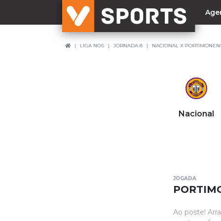
Age
LIGA NOS
JORNADA 8
NACIONAL X PORTIMONEN
NACIONAL
Liga Betclic
Resultados
Liga Meu Super
Nacional
Allianz Cup
Taça Generali Tranquilidade
Supertaça
Playoff
JOGADA
Sporting
PORTIMO
Benfica
Ao poste! Arra
FC Porto