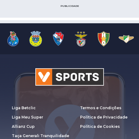
PUBLICIDADE
Liga Betclic
Termos e Condições
Liga Meu Super
Política de Privacidade
Allianz Cup
Política de Cookies
Taça Generali Tranquilidade