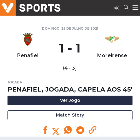
DOMINGO, 25 DE JULHO DE 2021
1 - 1
Penafiel
Moreirense
(4 - 3)
JOGADA
PENAFIEL, JOGADA, CAPELA AOS 45'
Ver Jogo
Match Story