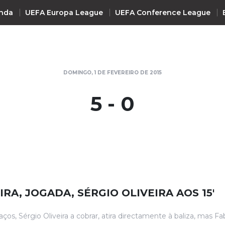
nda
UEFA Europa League
UEFA Conference League
INTERNACIONAL
DOMINGO, 1 DE FEVEREIRO DE 2015
UEFA Champions League
+ R
5 - 0
UEFA Europa League
UEFA Conference League
Premier League
La Liga
Bundesliga
Serie A
IRA, JOGADA, SÉRGIO OLIVEIRA AOS 15'
Ligue 1
Süper Lig
aços, Sérgio Oliveira a cobrar, atira directamente à baliza, mas Fa