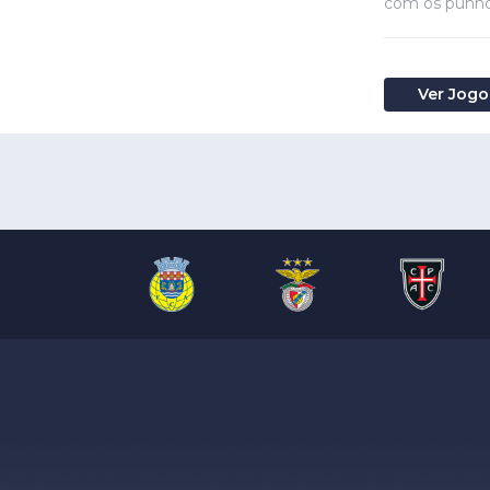
com os punho
Ver Jogo