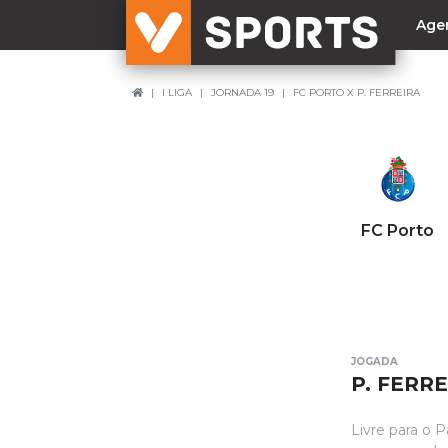
Age
I LIGA
JORNADA 19
FC PORTO X P. FERREIRA
NACIONAL
Liga Betclic
Resultados
Liga Meu Super
FC Porto
Allianz Cup
Taça Generali Tranquilidade
Supertaça
Playoff
JOGADA
Sporting
P. FERRE
Benfica
Livre para o P
FC Porto