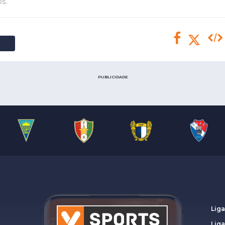
Saudi Pro League
s.
MLS
Brasileirão
Mundial 2026
PUBLICIDADE
Liga
Lig