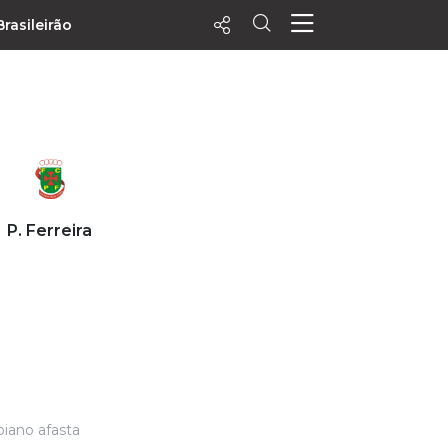
Brasileirão
ecentes
+ Visualizados
Filtrar
PALPITES
P. Ferreira
Agenda
Vídeos
Notícias
Playlists
MatchStories
biano afasta