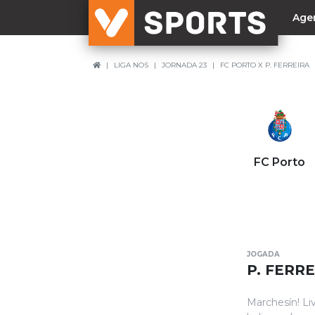
Age
LIGA NOS
JORNADA 23
FC PORTO X P. FERREIRA
NACIONAL
Liga Betclic
Resultados
Liga Meu Super
FC Porto
Allianz Cup
Taça Generali Tranquilidade
Supertaça
Playoff
JOGADA
Sporting
P. FERR
Benfica
Marchesín! Li
FC Porto