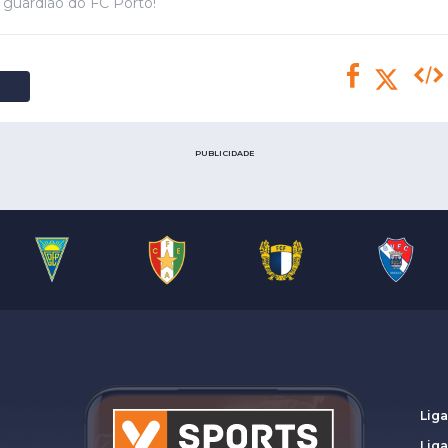
Saudi Pro League
o guardião do FC Porto!
MLS
Brasileirão
Mundial 2026
PUBLICIDADE
Liga
Lig