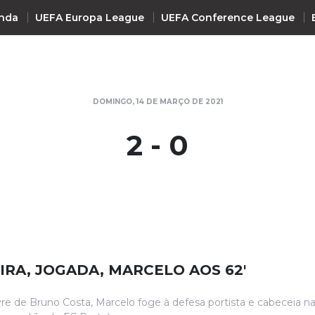
nda
UEFA Europa League
UEFA Conference League
INTERNACIONAL
DOMINGO, 14 DE MARÇO DE 2021
UEFA Champions League
+ R
2 - 0
UEFA Europa League
UEFA Conference League
Premier League
La Liga
Bundesliga
Serie A
EIRA, JOGADA, MARCELO AOS 62'
Ligue 1
Süper Lig
vre de Bruno Costa, Marcelo foge à defesa portista e cabeceia n