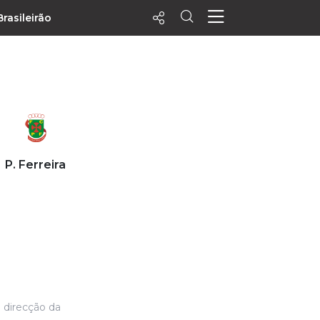
Brasileirão
ecentes
+ Visualizados
Filtrar
PALPITES
P. Ferreira
Agenda
Vídeos
Notícias
Playlists
MatchStories
a direcção da