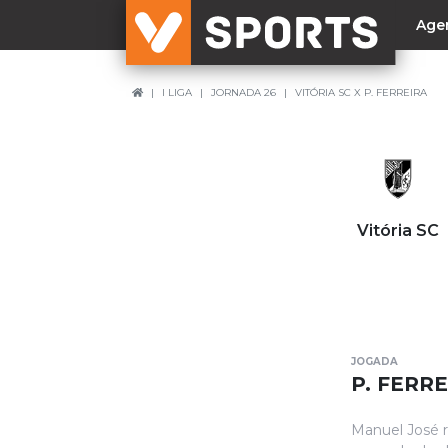
Age
I LIGA
JORNADA 26
VITÓRIA SC X P. FERREIRA
NACIONAL
Liga Betclic
Resultados
Liga Meu Super
Vitória SC
Allianz Cup
Taça Generali Tranquilidade
Supertaça
Playoff
JOGADA
Sporting
P. FERR
Benfica
Manuel José r
FC Porto