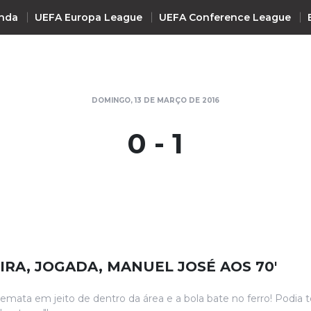
nda
UEFA Europa League
UEFA Conference League
INTERNACIONAL
DOMINGO, 13 DE MARÇO DE 2016
UEFA Champions League
+ R
0 - 1
UEFA Europa League
UEFA Conference League
Premier League
La Liga
Bundesliga
Serie A
EIRA, JOGADA, MANUEL JOSÉ AOS 70'
Ligue 1
Süper Lig
emata em jeito de dentro da área e a bola bate no ferro! Podia t