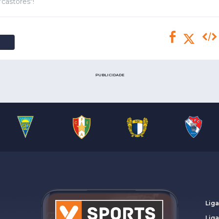
Saudi Pro League
castores"!
MLS
Brasileirão
Mundial 2026
PUBLICIDADE
Liga
Lig