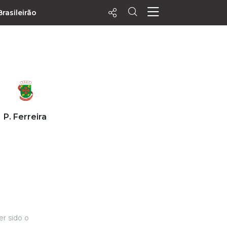
Brasileirão
ecentes
+ Visualizados
Filtrar
PALPITES
P. Ferreira
Agenda
Vídeos
Notícias
Playlists
MatchStories
er sido o