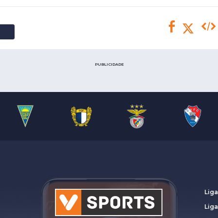
Saudi Pro League
MLS
Brasileirão
Mundial 2026
PUBLICIDADE
Liga
Lig