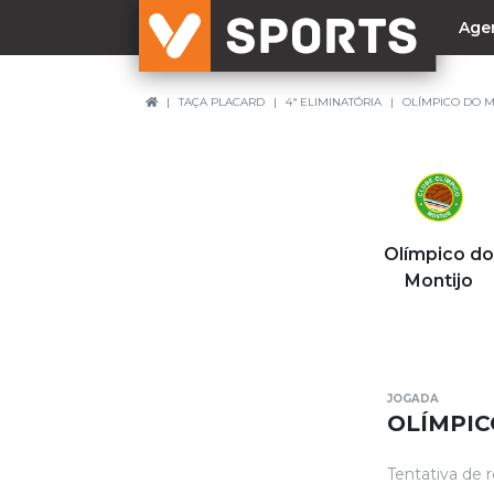
Age
TAÇA PLACARD
4ª ELIMINATÓRIA
OLÍMPICO DO M
NACIONAL
Liga Betclic
Resultados
Liga Meu Super
Olímpico do
Allianz Cup
Montijo
Taça Generali Tranquilidade
Supertaça
Playoff
JOGADA
Sporting
OLÍMPIC
Benfica
Tentativa de r
FC Porto