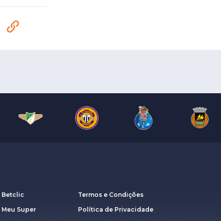
 Betclic
Termos e Condições
a Meu Super
Política de Privacidade