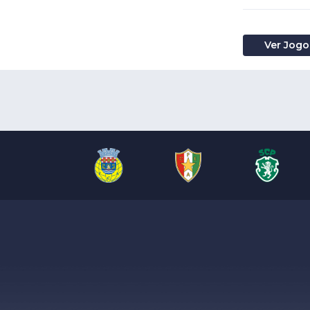
Ver Jogo