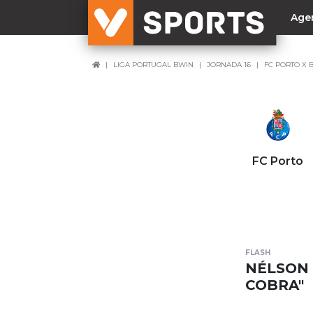
Age
LIGA PORTUGAL BWIN
JORNADA 16
FC PORTO X 
NACIONAL
Liga Betclic
Resultados
Liga Meu Super
FC Porto
Allianz Cup
Taça Generali Tranquilidade
Supertaça
Playoff
FLASH
Sporting
NÉLSON 
Benfica
COBRA"
FC Porto