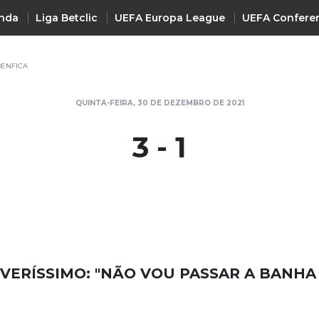
nda
Liga Betclic
UEFA Europa League
UEFA Confere
BENFICA
INTERNACIONAL
QUINTA-FEIRA, 30 DE DEZEMBRO DE 2021
UEFA Champions League
+ R
3 - 1
UEFA Europa League
UEFA Conference League
Premier League
La Liga
Bundesliga
Serie A
VERÍSSIMO: "NÃO VOU PASSAR A BANHA
Ligue 1
Süper Lig