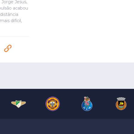
 Jorge Jesus,
pulsão acabou
distância
is difícil,