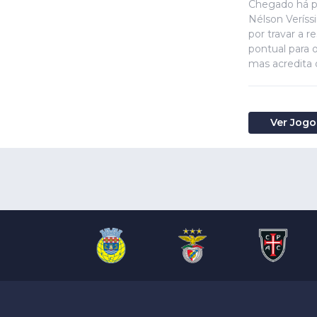
Chegado há po
Nélson Veríss
por travar a 
pontual para o
mas acredita 
Ver Jogo