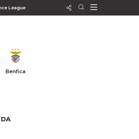
nce League
ecentes
+ Visualizados
Filtrar
PALPITES
Benfica
Agenda
Vídeos
Notícias
Playlists
MatchStories
 DA