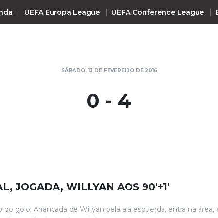
nda
UEFA Europa League
UEFA Conference League
INTERNACIONAL
SÁBADO, 13 DE FEVEREIRO DE 2016
UEFA Champions League
+ R
0 - 4
UEFA Europa League
UEFA Conference League
Premier League
La Liga
Bundesliga
Serie A
L, JOGADA, WILLYAN AOS 90'+1'
Ligue 1
Süper Lig
o do golo! Arrancada de Willyan pela ala esquerda, entra na área,