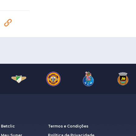
 Betclic
Termos e Condições
a Meu Super
Política de Privacidade