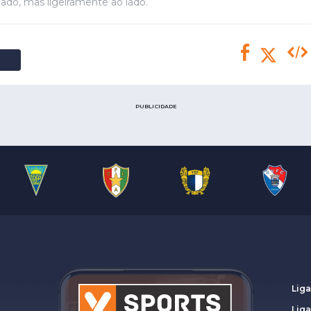
Saudi Pro League
zado, mas ligeiramente ao lado.
MLS
Brasileirão
Mundial 2026
PUBLICIDADE
Liga
Lig