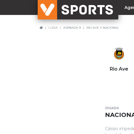
Age
I LIGA
JORNADA 9
RIO AVE X NACIONAL
NACIONAL
Liga Betclic
Resultados
Liga Meu Super
Rio Ave
Allianz Cup
Taça Generali Tranquilidade
Supertaça
Playoff
JOGADA
Sporting
NACIONA
Benfica
Cássio impede
FC Porto