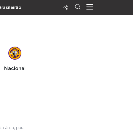
Brasileirão
ecentes
+ Visualizados
Filtrar
PALPITES
Nacional
Agenda
Vídeos
Notícias
Playlists
MatchStories
a área, para