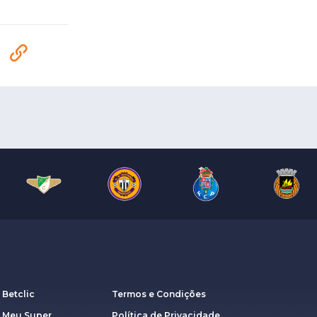
 Betclic
Termos e Condições
a Meu Super
Política de Privacidade