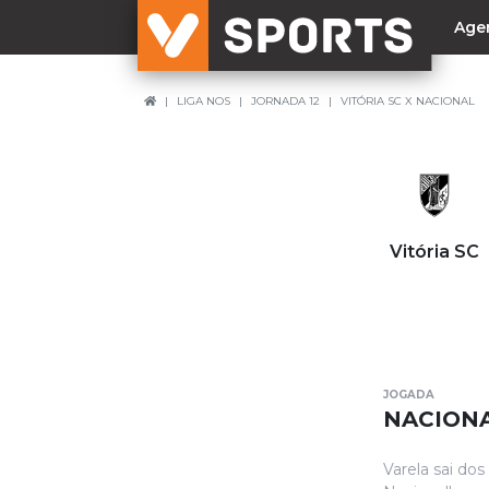
Age
LIGA NOS
JORNADA 12
VITÓRIA SC X NACIONAL
NACIONAL
Liga Betclic
Resultados
Liga Meu Super
Vitória SC
Allianz Cup
Taça Generali Tranquilidade
Supertaça
Playoff
JOGADA
Sporting
NACIONA
Benfica
Varela sai do
FC Porto