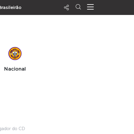
Brasileirão
ecentes
+ Visualizados
Filtrar
PALPITES
Nacional
Agenda
Vídeos
Notícias
Playlists
MatchStories
ogador do CD