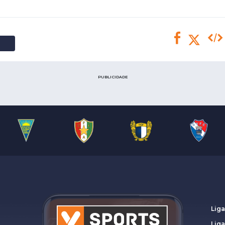
Saudi Pro League
MLS
Brasileirão
Mundial 2026
PUBLICIDADE
Liga
Lig