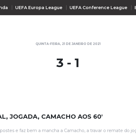
nda
UEFA Europa League
UEFA Conference League
INTERNACIONAL
QUINTA-FEIRA, 21 DE JANEIRO DE 2021
UEFA Champions League
+ R
3 - 1
UEFA Europa League
UEFA Conference League
Premier League
La Liga
Bundesliga
Serie A
L, JOGADA, CAMACHO AOS 60'
Ligue 1
Süper Lig
s postes e faz bem a mancha a Camacho, a travar o remate do j