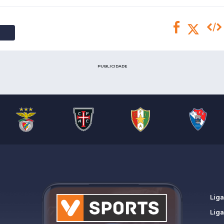
Saudi Pro League
MLS
Brasileirão
Mundial 2026
PUBLICIDADE
Liga
Lig