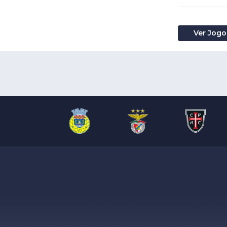
Ver Jogo