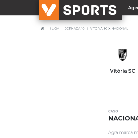
Age
I LIGA
JORNADA 10
VITÓRIA SC X NACIONAL
NACIONAL
Liga Betclic
Resultados
Liga Meu Super
Vitória SC
Allianz Cup
Taça Generali Tranquilidade
Supertaça
Playoff
CASO
Sporting
NACIONA
Benfica
Agra marca ma
FC Porto