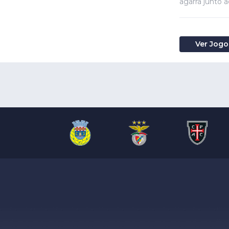
agarra junto a
Ver Jogo